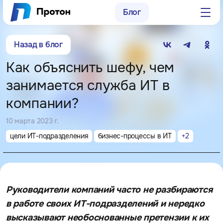
Блог
Заказать консультацию
Назад в блог
8 (800) 250-15-73
Как объяснить шефу, чем
sales@proton-group.ru
занимается служба ИТ в
компании?
г. Нижний Новгород,
ул. Родионова, д. 203, оф. 405
10 марта 2023 г.
г. Москва, пр-д Электродный,
цели ИТ-подразделения
бизнес-процессы в ИТ
+
2
д. 8а, оф. 19
Руководители компаний часто не разбираются
в работе своих ИТ-подразделений и нередко
высказывают необоснованные претензии к их