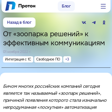
Блог
Заказать консультацию
Назад в блог
8 (800) 250-15-73
От «зоопарка решений» к
sales@proton-group.ru
эффективным коммуникациям
г. Нижний Новгород,
01 ноября 2022 г.
ул. Родионова, д. 203, оф. 405
Интеграция с 1С
Свободное ПО
+
3
г. Москва, пр-д Электродный,
д. 8а, оф. 19
Бичом многих российских компаний сегодня
является так называемый «зоопарк решений»,
причиной появления которого стала изначально
непродуманная «лоскутная» автоматизация